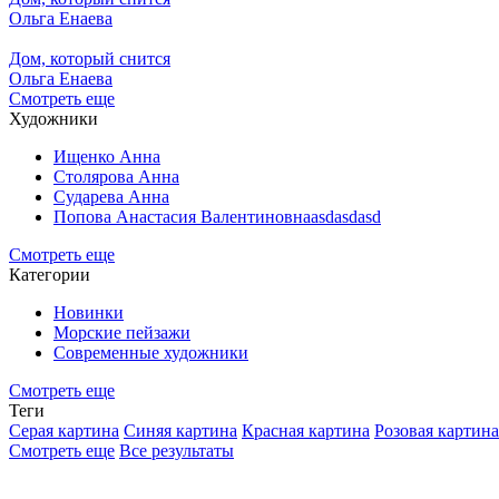
Ольга Енаева
Дом, который снится
Ольга Енаева
Смотреть еще
Художники
Ищенко Анна
Столярова Анна
Сударева Анна
Попова Анастасия Валентиновнаasdasdasd
Смотреть еще
Категории
Новинки
Морские пейзажи
Современные художники
Смотреть еще
Теги
Серая картина
Синяя картина
Красная картина
Розовая картина
Смотреть еще
Все результаты