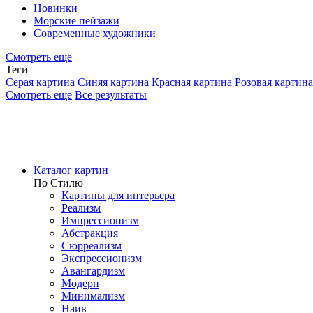
Новинки
Морские пейзажи
Современные художники
Смотреть еще
Теги
Серая картина
Синяя картина
Красная картина
Розовая картина
Смотреть еще
Все результаты
Каталог картин
По Стилю
Картины для интерьера
Реализм
Импрессионизм
Абстракция
Сюрреализм
Экспрессионизм
Авангардизм
Модерн
Минимализм
Наив