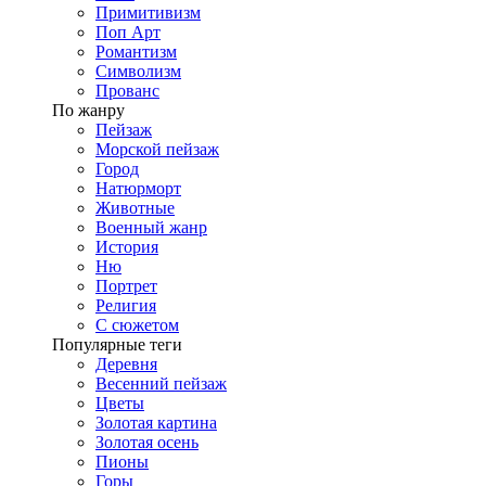
Примитивизм
Поп Арт
Романтизм
Символизм
Прованс
По жанру
Пейзаж
Морской пейзаж
Город
Натюрморт
Животные
Военный жанр
История
Ню
Портрет
Религия
С сюжетом
Популярные теги
Деревня
Весенний пейзаж
Цветы
Золотая картина
Золотая осень
Пионы
Горы