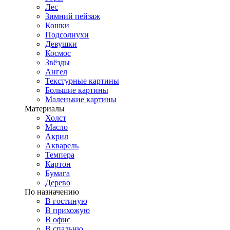
Лес
Зимний пейзаж
Кошки
Подсолнухи
Девушки
Космос
Звёзды
Ангел
Текстурные картины
Большие картины
Маленькие картины
Материалы
Холст
Масло
Акрил
Акварель
Темпера
Картон
Бумага
Дерево
По назначению
В гостиную
В прихожую
В офис
В спальню