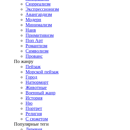
Сюрреализм
Экспрессионизм
Авангардизм
Модерн
Минимализм
Наив
Примитивизм
Поп Арт
Романтизм
Символизм
Прованс
По жанру
Пейзаж
Морской пейзаж
Город
Натюрморт
Животные
Военный жанр
История
Ню
Портрет
Религия
С сюжетом
Популярные теги
Деревня