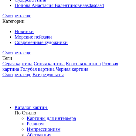
Попова Анастасия Валентиновнаasdasdasd
Смотреть еще
Категории
Новинки
Морские пейзажи
Современные художники
Смотреть еще
Теги
Серая картина
Синяя картина
Красная картина
Розовая
картина
Голубая картина
Черная картина
Смотреть еще
Все результаты
Каталог картин
По Стилю
Картины для интерьера
Реализм
Импрессионизм
Абстракция