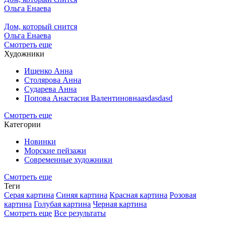
Ольга Енаева
Дом, который снится
Ольга Енаева
Смотреть еще
Художники
Ищенко Анна
Столярова Анна
Сударева Анна
Попова Анастасия Валентиновнаasdasdasd
Смотреть еще
Категории
Новинки
Морские пейзажи
Современные художники
Смотреть еще
Теги
Серая картина
Синяя картина
Красная картина
Розовая
картина
Голубая картина
Черная картина
Смотреть еще
Все результаты