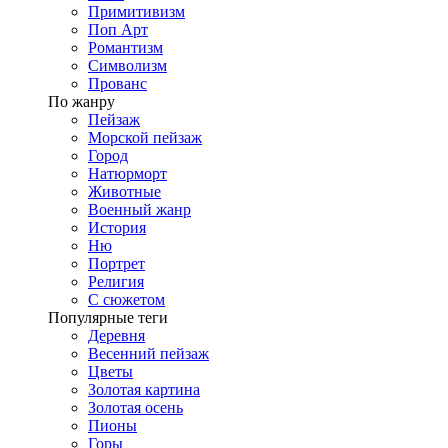
Примитивизм
Поп Арт
Романтизм
Символизм
Прованс
По жанру
Пейзаж
Морской пейзаж
Город
Натюрморт
Животные
Военный жанр
История
Ню
Портрет
Религия
С сюжетом
Популярные теги
Деревня
Весенний пейзаж
Цветы
Золотая картина
Золотая осень
Пионы
Горы