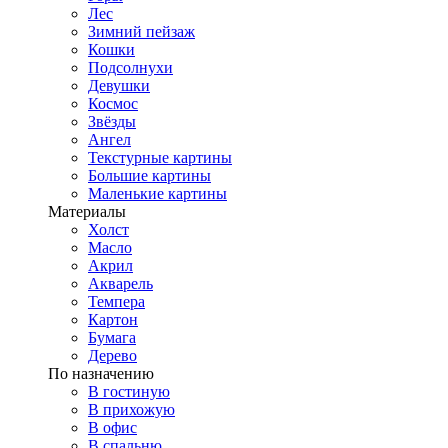
Лес
Зимний пейзаж
Кошки
Подсолнухи
Девушки
Космос
Звёзды
Ангел
Текстурные картины
Большие картины
Маленькие картины
Материалы
Холст
Масло
Акрил
Акварель
Темпера
Картон
Бумага
Дерево
По назначению
В гостиную
В прихожую
В офис
В спальню