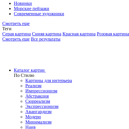
Новинки
Морские пейзажи
Современные художники
Смотреть еще
Теги
Серая картина
Синяя картина
Красная картина
Розовая картина
Смотреть еще
Все результаты
Каталог картин
По Стилю
Картины для интерьера
Реализм
Импрессионизм
Абстракция
Сюрреализм
Экспрессионизм
Авангардизм
Модерн
Минимализм
Наив