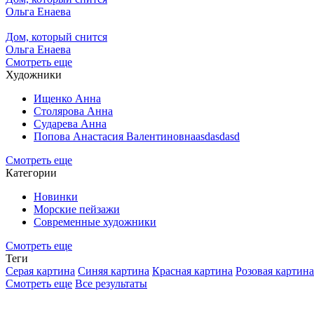
Ольга Енаева
Дом, который снится
Ольга Енаева
Смотреть еще
Художники
Ищенко Анна
Столярова Анна
Сударева Анна
Попова Анастасия Валентиновнаasdasdasd
Смотреть еще
Категории
Новинки
Морские пейзажи
Современные художники
Смотреть еще
Теги
Серая картина
Синяя картина
Красная картина
Розовая картина
Смотреть еще
Все результаты