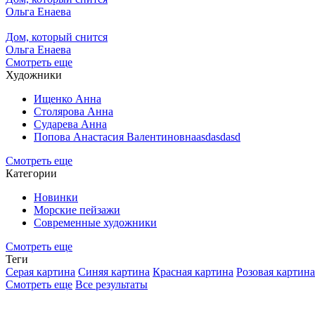
Ольга Енаева
Дом, который снится
Ольга Енаева
Смотреть еще
Художники
Ищенко Анна
Столярова Анна
Сударева Анна
Попова Анастасия Валентиновнаasdasdasd
Смотреть еще
Категории
Новинки
Морские пейзажи
Современные художники
Смотреть еще
Теги
Серая картина
Синяя картина
Красная картина
Розовая картина
Смотреть еще
Все результаты