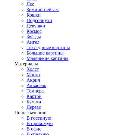
Лес
Зимний пейзаж
Кошки
Подсолнухи
Девушки
Космос
Звёзды
Ангел
Текстурные картины
Большие картины
Маленькие картины
Материалы
Холст
Масло
Акрил
Акварель
Темпера
Картон
Бумага
Дерево
По назначению
В гостиную
В прихожую
В офис
В спальню