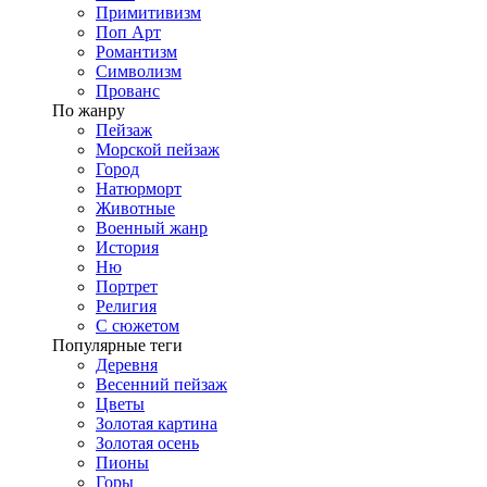
Примитивизм
Поп Арт
Романтизм
Символизм
Прованс
По жанру
Пейзаж
Морской пейзаж
Город
Натюрморт
Животные
Военный жанр
История
Ню
Портрет
Религия
С сюжетом
Популярные теги
Деревня
Весенний пейзаж
Цветы
Золотая картина
Золотая осень
Пионы
Горы