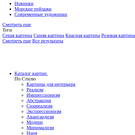
Новинки
Морские пейзажи
Современные художники
Смотреть еще
Теги
Серая картина
Синяя картина
Красная картина
Розовая картина
Смотреть еще
Все результаты
Каталог картин
По Стилю
Картины для интерьера
Реализм
Импрессионизм
Абстракция
Сюрреализм
Экспрессионизм
Авангардизм
Модерн
Минимализм
Наив