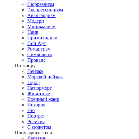
Сюрреализм
Экспрессионизм
Авангардизм
Модерн
Минимализм
Наив
Примитивизм
Поп Арт
Романтизм
Символизм
Прованс
По жанру
Пейзаж
Морской пейзаж
Город
Натюрморт
Животные
Военный жанр
История
Ню
Портрет
Религия
С сюжетом
Популярные теги
Деревня