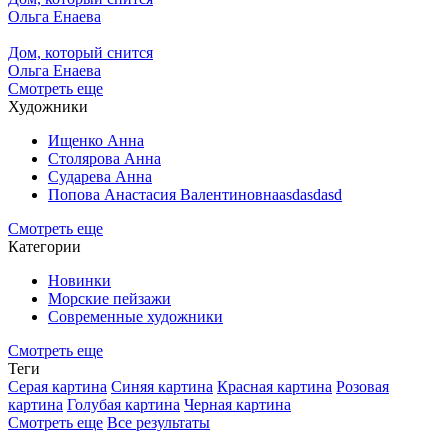
Ольга Енаева
Дом, который снится
Ольга Енаева
Смотреть еще
Художники
Ищенко Анна
Столярова Анна
Сударева Анна
Попова Анастасия Валентиновнаasdasdasd
Смотреть еще
Категории
Новинки
Морские пейзажи
Современные художники
Смотреть еще
Теги
Серая картина
Синяя картина
Красная картина
Розовая
картина
Голубая картина
Черная картина
Смотреть еще
Все результаты