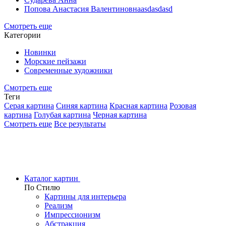
Попова Анастасия Валентиновнаasdasdasd
Смотреть еще
Категории
Новинки
Морские пейзажи
Современные художники
Смотреть еще
Теги
Серая картина
Синяя картина
Красная картина
Розовая
картина
Голубая картина
Черная картина
Смотреть еще
Все результаты
Каталог картин
По Стилю
Картины для интерьера
Реализм
Импрессионизм
Абстракция