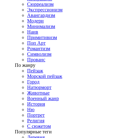
Сюрреализм
Экспрессионизм
Авангардизм
Модерн
Минимализм
Наив
Примитивизм
Поп Арт
Романтизм
Символизм
Прованс
По жанру
Пейзаж
Морской пейзаж
Город
Натюрморт
Животные
Военный жанр
История
Ню
Портрет
Религия
С сюжетом
Популярные теги
Деревня