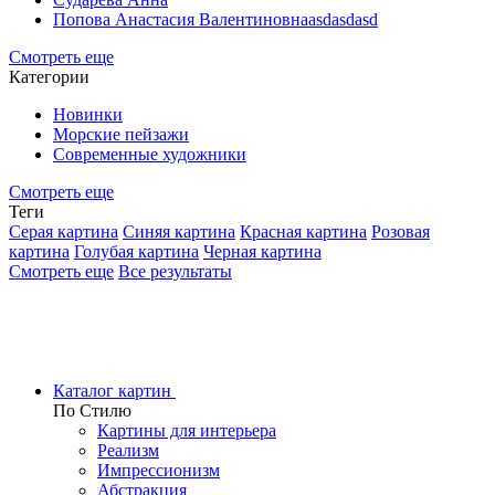
Попова Анастасия Валентиновнаasdasdasd
Смотреть еще
Категории
Новинки
Морские пейзажи
Современные художники
Смотреть еще
Теги
Серая картина
Синяя картина
Красная картина
Розовая
картина
Голубая картина
Черная картина
Смотреть еще
Все результаты
Каталог картин
По Стилю
Картины для интерьера
Реализм
Импрессионизм
Абстракция