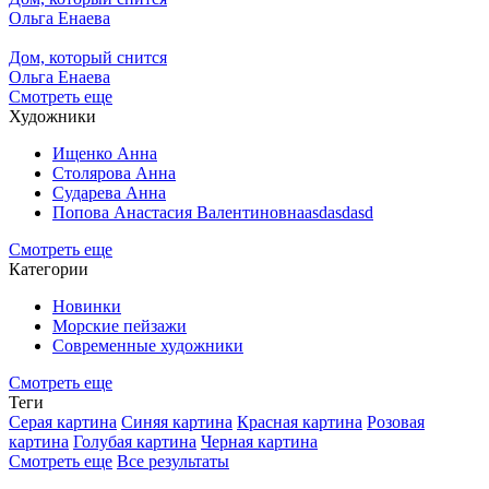
Ольга Енаева
Дом, который снится
Ольга Енаева
Смотреть еще
Художники
Ищенко Анна
Столярова Анна
Сударева Анна
Попова Анастасия Валентиновнаasdasdasd
Смотреть еще
Категории
Новинки
Морские пейзажи
Современные художники
Смотреть еще
Теги
Серая картина
Синяя картина
Красная картина
Розовая
картина
Голубая картина
Черная картина
Смотреть еще
Все результаты