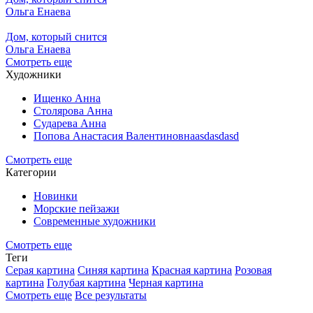
Ольга Енаева
Дом, который снится
Ольга Енаева
Смотреть еще
Художники
Ищенко Анна
Столярова Анна
Сударева Анна
Попова Анастасия Валентиновнаasdasdasd
Смотреть еще
Категории
Новинки
Морские пейзажи
Современные художники
Смотреть еще
Теги
Серая картина
Синяя картина
Красная картина
Розовая
картина
Голубая картина
Черная картина
Смотреть еще
Все результаты