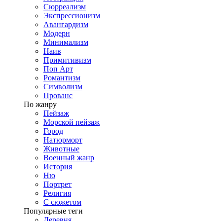
Сюрреализм
Экспрессионизм
Авангардизм
Модерн
Минимализм
Наив
Примитивизм
Поп Арт
Романтизм
Символизм
Прованс
По жанру
Пейзаж
Морской пейзаж
Город
Натюрморт
Животные
Военный жанр
История
Ню
Портрет
Религия
С сюжетом
Популярные теги
Деревня