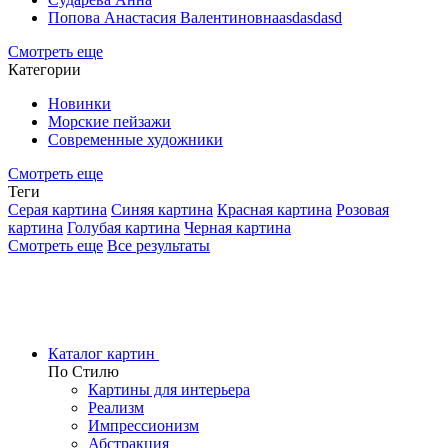
Попова Анастасия Валентиновнаasdasdasd
Смотреть еще
Категории
Новинки
Морские пейзажи
Современные художники
Смотреть еще
Теги
Серая картина
Синяя картина
Красная картина
Розовая
картина
Голубая картина
Черная картина
Смотреть еще
Все результаты
Каталог картин
По Стилю
Картины для интерьера
Реализм
Импрессионизм
Абстракция